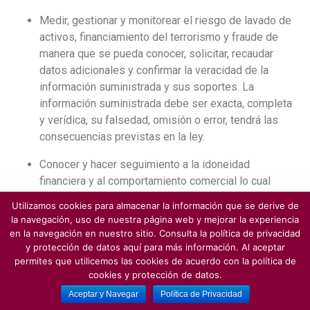
Medir, gestionar y monitorear el riesgo de lavado de
activos, financiamiento del terrorismo y fraude de
manera que se pueda conocer, solicitar, recaudar
datos adicionales y confirmar la veracidad de la
información suministrada y sus soportes. La
información suministrada debe ser exacta, completa
y verídica, su falsedad, omisión o error, tendrá las
consecuencias previstas en la ley.
Conocer y hacer seguimiento a la idoneidad
financiera y al comportamiento comercial lo cual
incluye consulta en la Asociación Panameña de
Utilizamos cookies para almacenar la información que se derive de
Crédito, fuentes públicas, privadas que actúen de
la navegación, uso de nuestra página web y mejorar la experiencia
manera legítima y validación de referencias
en la navegación en nuestro sitio. Consulta la política de privacidad
personales y comerciales.
y protección de datos aquí para más información. Al aceptar
permites que utilicemos las cookies de acuerdo con la política de
Gestionar la información necesaria para el
cookies y protección de datos.
cumplimiento de las obligaciones contables,
Aceptar y Navegar
Política de Privacidad
tributarias, de auditoría, revisión fiscal, del regulador