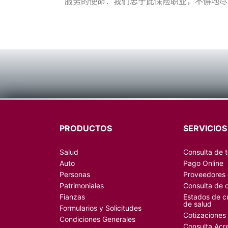
服务的使命：我们忠于此保险职业，不懈地尽
PRODUCTOS
SERVICIOS
Salud
Consulta de 
Auto
Pago Online
Personas
Proveedores d
Patrimoniales
Consulta de 
Fianzas
Estados de c
de salud
Formularios y Solicitudes
Cotizacione
Condiciones Generales
Consulta Acr