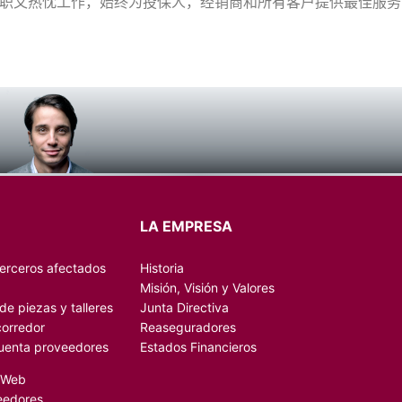
职又热忱工作，始终为投保人，经销商和所有客户提供最佳服务
LA EMPRESA
terceros afectados
Historia
Misión, Visión y Valores
e piezas y talleres
Junta Directiva
corredor
Reaseguradores
uenta proveedores
Estados Financieros
s Web
eedores