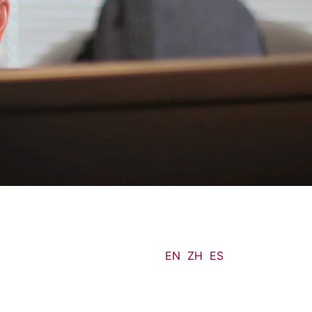
EN
ZH
ES